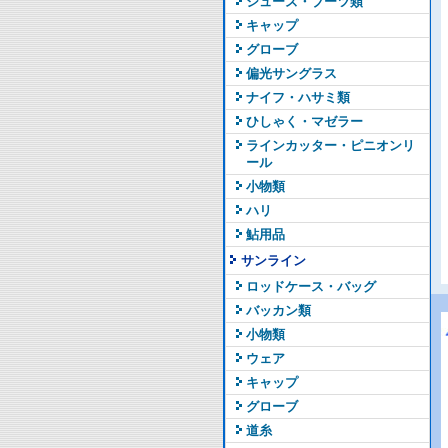
シューズ・ブーツ類
キャップ
グローブ
偏光サングラス
ナイフ・ハサミ類
ひしゃく・マゼラー
ラインカッター・ピニオンリ
ール
小物類
ハリ
鮎用品
サンライン
ロッドケース・バッグ
バッカン類
小物類
ウェア
キャップ
グローブ
道糸