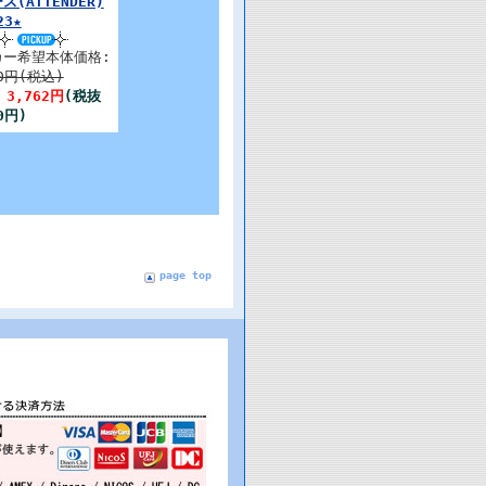
ス(ATTENDER)
23★
カー希望本体価格:
80円(税込)
:
3,762円
(税抜
0円)
page top