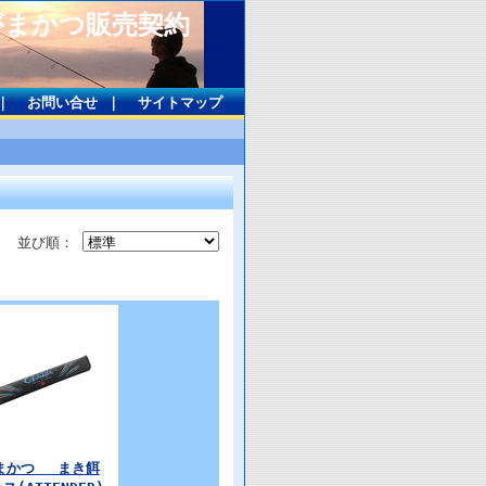
がまかつ販売契約
｜
お問い合せ
｜
サイトマップ
並び順：
がまかつ まき餌