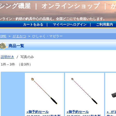
シング磯屋 | オンラインショップ | 
サンライン・釣研の釣具中心の品揃え。全国どこにでも発送いたします。
カートをみる
｜
マイページへログイン
｜
ご利用案内
HOME
>
がまかつ
> ひしゃく・マゼラー
商品一覧
説明付き
/ 写真のみ
1件～3件 （全3件）
★御予約セール
★御予約セール
★ 