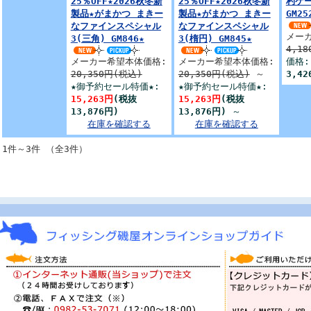
25％OFF★2026秋冬新
25％OFF★2026秋冬新
杓ケー
製品★がまかつ まきー
製品★がまかつ まきー
GM25
なファインスペシャル
なファインスペシャル
メー
3(三角) GM846★
3(楕円) GM845★
4,1
メーカー希望本体価格:
メーカー希望本体価格:
価格
20,350円(税込)
20,350円(税込)
～
3,42
★御予約セール特価★:
★御予約セール特価★:
15,263円
(税抜
15,263円
(税抜
13,876円)
13,876円)
～
在庫を確認する
在庫を確認する
1件～3件 （全3件）