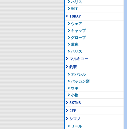
ハリス
MST
TORAY
ウェア
キャップ
グローブ
道糸
ハリス
マルキユー
釣研
アパレル
バッカン類
ウキ
小物
SKINS
CEP
シマノ
リール