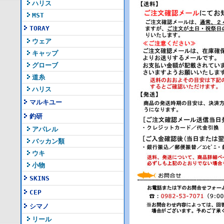
ハリス
MST
TORAY
ウェア
キャップ
グローブ
道糸
ハリス
マルキユー
釣研
アパレル
バッカン類
ウキ
小物
SKINS
CEP
シマノ
リール