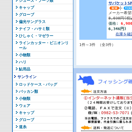
シューズ・ブーツ類
サバケットSP
キャップ
メーカー希望
グローブ
8,030円(税
偏光サングラス
価格:
6,98
ナイフ・ハサミ類
6,346円)
在庫を確
ひしゃく・マゼラー
ラインカッター・ピニオンリ
1件～3件 （全3件）
ール
小物類
ハリ
鮎用品
サンライン
ロッドケース・バッグ
バッカン類
小物類
ウェア
キャップ
グローブ
道糸