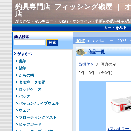
釣具専門店 フィッシング磯屋 | 
店
がまかつ・マルキュー・TORAY・サンライン・釣研の釣具中心の
カートをみる
商品検索
HOME
> ★マルキユー 2025 
商品一覧
がまかつ
磯竿
説明付き
/ 写真のみ
鮎竿
1件～3件 （全3件）
たもの柄
タモ枠・タモ網
ロッドケース
バッグ
バッカン/ライブウェル
ウェア
フローティングベスト
ヒップガード
★マルキユー