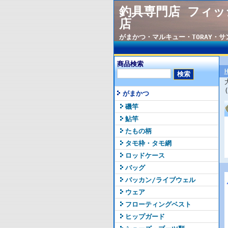
釣具専門店 フィッ
店
がまかつ・マルキュー・TORAY・
商品検索
がまかつ
磯竿
鮎竿
たもの柄
タモ枠・タモ網
ロッドケース
バッグ
バッカン/ライブウェル
ウェア
フローティングベスト
ヒップガード