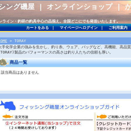
シング磯屋 | オンラインショップ | 
サンライン・釣研の釣具中心の品揃え。全国どこにでも発送いたします。
カートをみる
｜
マイページへログイン
｜
ご利用案内
HOME
> TORAY
大手化学企業の強みを生かし、釣り糸、ウェア、バッグなど、高機能、高品質
(TORAY)製品のパフォーマンスの高さは釣り人たちの信頼も厚い。
商品一覧
該当商品はありません