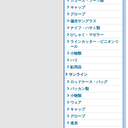
シューズ・ブーツ類
キャップ
グローブ
偏光サングラス
ナイフ・ハサミ類
ひしゃく・マゼラー
ラインカッター・ピニオンリ
ール
小物類
ハリ
鮎用品
サンライン
ロッドケース・バッグ
バッカン類
小物類
ウェア
キャップ
グローブ
道糸