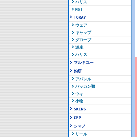
ハリス
MST
TORAY
ウェア
キャップ
グローブ
道糸
ハリス
マルキユー
釣研
アパレル
バッカン類
ウキ
小物
SKINS
CEP
シマノ
リール