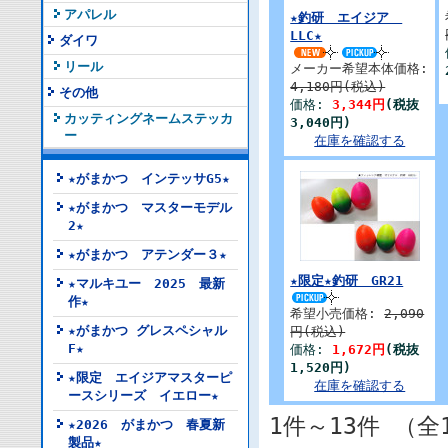
アパレル
★釣研 エイジア
LLC★
ダイワ
リール
メーカー希望本体価格:
4,180円(税込)
その他
価格:
3,344円
(税抜
カッティングネームステッカ
3,040円)
ー
在庫を確認する
★がまかつ インテッサG5★
★がまかつ マスターモデル
2★
★がまかつ アテンダー３★
★限定★釣研 GR21
★マルキユー 2025 最新
作★
希望小売価格:
2,090
★がまかつ グレスペシャル
円(税込)
F★
価格:
1,672円
(税抜
1,520円)
★限定 エイジアマスターピ
在庫を確認する
ースシリーズ イエロー★
1件～13件 （全
★2026 がまかつ 春夏新
製品★