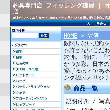
釣具専門店 フィッシング磯屋 | 
店
がまかつ・マルキュー・TORAY・サンライン・釣研の釣具中心の
カートをみる
商品検索
HOME
> 釣研
数限りない実釣を
がまかつ
を許さないこだわ
磯竿
釣研。 特に、「
鮎竿
かつ多彩。日本の
たもの柄
タモ枠・タモ網
掲げるほどである
ロッドケース
ング磯屋オリジ
バッグ
商品一覧
バッカン/ライブウェル
ウェア
フローティングベスト
説明付き
/ 写
ヒップガード