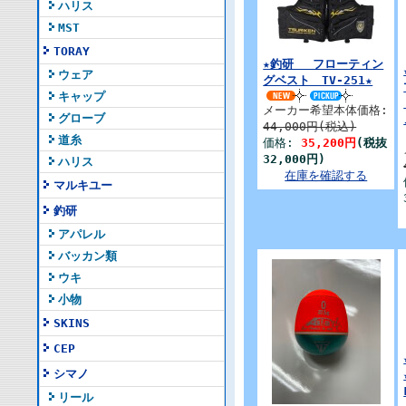
ハリス
MST
TORAY
★釣研 フローティン
ウェア
グベスト TV-251★
キャップ
メーカー希望本体価格:
グローブ
44,000円(税込)
道糸
価格:
35,200円
(税抜
32,000円)
ハリス
在庫を確認する
マルキユー
釣研
アパレル
バッカン類
ウキ
小物
SKINS
CEP
シマノ
リール