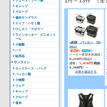
1件～13件 （全
シューズ・ブーツ類
キャップ
グローブ
偏光サングラス
ナイフ・ハサミ類
ひしゃく・マゼラー
ラインカッター・ピニオンリ
ール
★釣研 バッカン TB-
小物類
261★
ハリ
メーカー希望本体価格:
鮎用品
6,270円(税込)
～
サンライン
価格:
5,016円
(税抜
4,560円)
～
ロッドケース・バッグ
在庫を確認する
バッカン類
小物類
ウェア
キャップ
グローブ
道糸