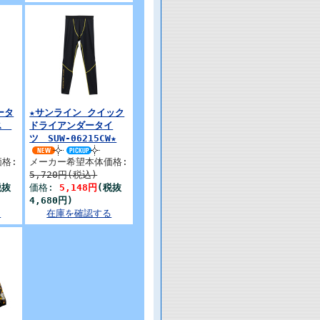
ータ
★サンライン クイック
クス
ドライアンダータイ
ツ SUW-06215CW★
格:
メーカー希望本体価格:
5,720円(税込)
税抜
価格:
5,148円
(税抜
4,680円)
る
在庫を確認する