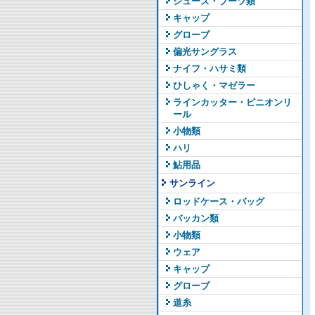
シューズ・ブーツ類
キャップ
グローブ
偏光サングラス
ナイフ・ハサミ類
ひしゃく・マゼラー
ラインカッター・ピニオンリ
ール
小物類
ハリ
鮎用品
サンライン
ロッドケース・バッグ
バッカン類
小物類
ウェア
キャップ
グローブ
道糸