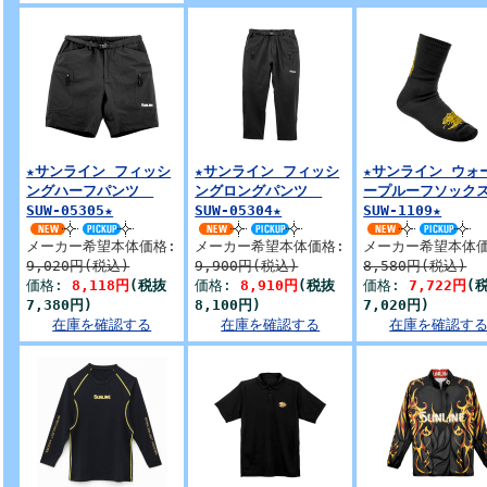
★サンライン フィッシ
★サンライン フィッシ
★サンライン ウォ
ングハーフパンツ
ングロングパンツ
ープルーフソッ
SUW-05305★
SUW-05304★
SUW-1109★
メーカー希望本体価格:
メーカー希望本体価格:
メーカー希望本体価
9,020円(税込)
9,900円(税込)
8,580円(税込)
価格:
8,118円
(税抜
価格:
8,910円
(税抜
価格:
7,722円
(
7,380円)
8,100円)
7,020円)
在庫を確認する
在庫を確認する
在庫を確認す