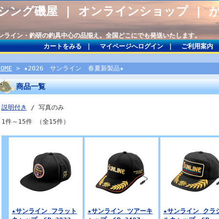
シング磯屋 | オンラインショップ | 
サンライン・釣研の釣具中心の品揃え。全国どこにでも発送いたします。
カートをみる
｜
マイページへログイン
｜
ご利用案内
HOME
> ★2026 サンライン 春夏新製品★
商品一覧
説明付き
/ 写真のみ
1件～15件 （全15件）
★サンライン フラット
★サンライン ツアーキ
★サンライン クラ