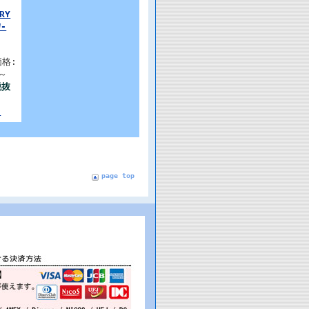
RY
-
格:
～
税抜
る
page top