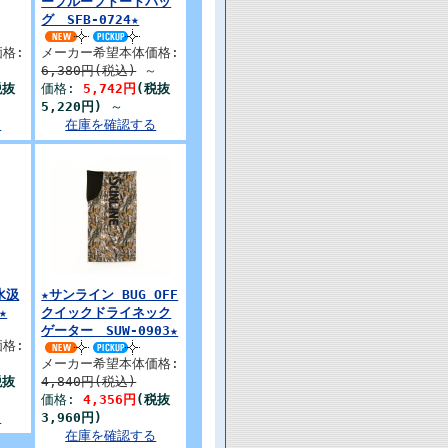
ープルーフトートバッ
グ SFB-0724★
格:
メーカー希望本体価格:
6,380円(税込)
～
税抜
価格:
5,742円
(税抜
5,220円)
～
る
在庫を確認する
水汲
★サンライン BUG OFF
★
クイックドライネック
ゲーター SUW-0903★
格:
メーカー希望本体価格:
税抜
4,840円(税込)
価格:
4,356円
(税抜
る
3,960円)
在庫を確認する