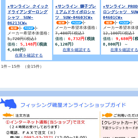
★サンライン クイック
★サンライン 獅子プレ
★サンライン PROD
ドライアンダーロング
ミアムドライポロシャ
ロングシャツ SUW
シャツ SUW-
ツ SUW-04603CW★
04601CW★
06213CW★
メーカー希望本体価格:
メーカー希望本体価
メーカー希望本体価格:
7,480円(税込)
12,100円(税込)
5,720円(税込)
価格:
6,732円
(税抜
価格:
9,680円
(
価格:
5,148円
(税抜
6,120円)
8,800円)
～
4,680円)
在庫を確認する
在庫を確認す
在庫を確認する
1件～15件 （全15件）