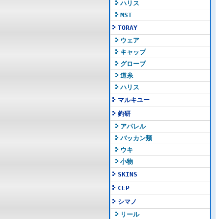
ハリス
MST
TORAY
ウェア
キャップ
グローブ
道糸
ハリス
マルキユー
釣研
アパレル
バッカン類
ウキ
小物
SKINS
CEP
シマノ
リール