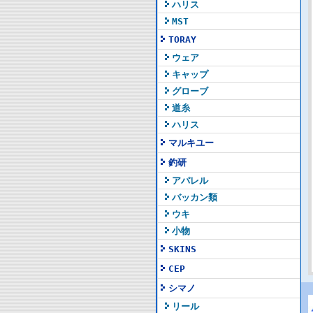
ハリス
MST
TORAY
ウェア
キャップ
グローブ
道糸
ハリス
マルキユー
釣研
アパレル
バッカン類
ウキ
小物
SKINS
CEP
シマノ
リール