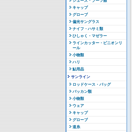
シューズ・ブーツ類
キャップ
グローブ
偏光サングラス
ナイフ・ハサミ類
ひしゃく・マゼラー
ラインカッター・ピニオンリ
ール
小物類
ハリ
鮎用品
サンライン
ロッドケース・バッグ
バッカン類
小物類
ウェア
キャップ
グローブ
道糸