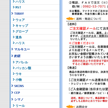
ハリス
MST
TORAY
ウェア
キャップ
グローブ
道糸
ハリス
マルキユー
釣研
アパレル
バッカン類
ウキ
小物
SKINS
CEP
シマノ
リール