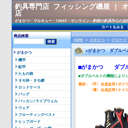
釣具専門店 フィッシング磯屋 | 
店
がまかつ・マルキュー・TORAY・サンライン・釣研の釣具中心の
カートをみる
商品検索
HOME
>
がまかつ
>
グローブ
★がまかつ ダブルベル
がまかつ
磯竿
■がまかつ
ダブル
鮎竿
たもの柄
●ダブルベルトの機能により
タモ枠・タモ網
素材：〈甲〉合成皮革(ポリウレ
ロッドケース
〈掌〉合成皮革(ナイロン5
バッグ
バッカン/ライブウェル
ウェア
フローティングベスト
ヒップガード