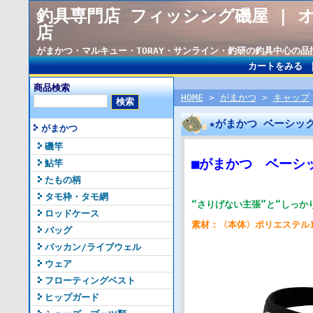
釣具専門店 フィッシング磯屋 | 
店
がまかつ・マルキュー・TORAY・サンライン・釣研の釣具中心の
カートをみる
商品検索
HOME
>
がまかつ
>
キャップ
★がまかつ ベーシック
がまかつ
磯竿
■
がまかつ ベーシッ
鮎竿
たもの柄
タモ枠・タモ網
“さりげない主張”と“しっ
ロッドケース
素材：〈本体〉ポリエステル1
バッグ
バッカン/ライブウェル
ウェア
フローティングベスト
ヒップガード