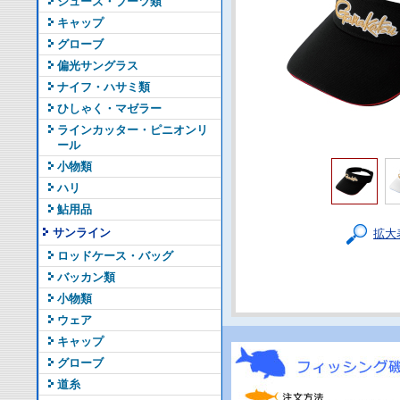
シューズ・ブーツ類
キャップ
グローブ
偏光サングラス
ナイフ・ハサミ類
ひしゃく・マゼラー
ラインカッター・ピニオンリ
ール
小物類
ハリ
鮎用品
サンライン
拡大
ロッドケース・バッグ
バッカン類
小物類
ウェア
キャップ
グローブ
道糸