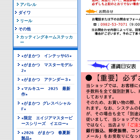
アパレル
ダイワ
リール
その他
カッティングネームステッカ
ー
★がまかつ インテッサG5★
★がまかつ マスターモデル
2★
★がまかつ アテンダー３★
★マルキユー 2025 最新
作★
★がまかつ グレスペシャル
F★
★限定 エイジアマスターピ
ースシリーズ イエロー★
★2026 がまかつ 春夏新
製品★