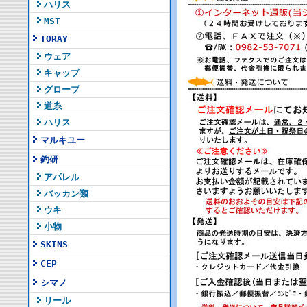
ハリス
MST
TORAY
ウェア
キャップ
グローブ
道糸
ハリス
マルキユー
釣研
アパレル
バッカン類
ウキ
小物
SKINS
CEP
シマノ
リール