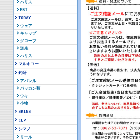
ハリス
MST
TORAY
ウェア
キャップ
グローブ
道糸
ハリス
マルキユー
釣研
アパレル
バッカン類
ウキ
小物
SKINS
CEP
シマノ
リール