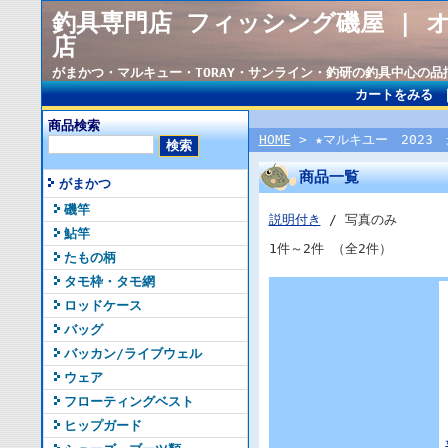
釣具専門店 フィッシング磯屋 | 
店
がまかつ・マルキュー・TORAY・サンライン・釣研の釣具中心の
カートをみる
商品検索
HOME
> ★マルキユー 2023 
商品一覧
がまかつ
磯竿
説明付き
/ 写真のみ
鮎竿
1件～2件 （全2件）
たもの柄
タモ枠・タモ網
ロッドケース
バッグ
バッカン/ライブウェル
ウェア
フローティングベスト
ヒップガード