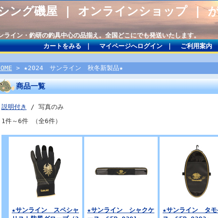
シング磯屋 | オンラインショップ | 
サンライン・釣研の釣具中心の品揃え。全国どこにでも発送いたします。
カートをみる
｜
マイページへログイン
｜
ご利用案内
HOME
> ★2024 サンライン 秋冬新製品★
商品一覧
説明付き
/ 写真のみ
1件～6件 （全6件）
★サンライン スペシャ
★サンライン シャクケ
★サンライン タモ