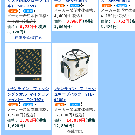
リスト防風グローブ（3
ース SFB-0301★
ス SFB-0302★
本） SUG-239★
メーカー希望本体価格:
メーカー希望本体価
メーカー希望本体価格:
4,400円(税込)
4,180円(税込)
7,480円(税込)
価格:
3,960円
(税抜
価格:
3,762円
(
価格:
6,732円
(税抜
3,600円)
3,420円)
6,120円)
在庫を確認する
★サンライン フィッシ
★サンライン フィッシ
ングタオル マイクロフ
ュキープバッグ SFB-
ァイバー TO-107★
0808★
メーカー希望本体価格:
メーカー希望本体価格:
1,980円(税込)
17,600円(税込)
価格:
1,782円
(税抜
価格:
14,080円
(税抜
1,620円)
12,800円)
在庫切れ