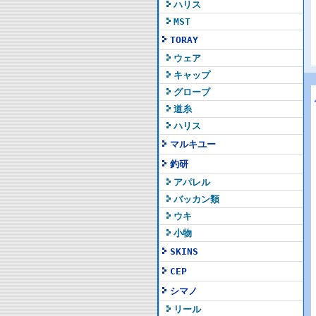
ハリス
MST
TORAY
ウェア
キャップ
グローブ
道糸
ハリス
マルキユー
釣研
アパレル
バッカン類
ウキ
小物
SKINS
CEP
シマノ
リール