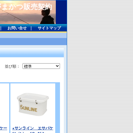
がまかつ販売契約
｜
お問い合せ
｜
サイトマップ
並び順：
ケー
★サンライン エサバケ