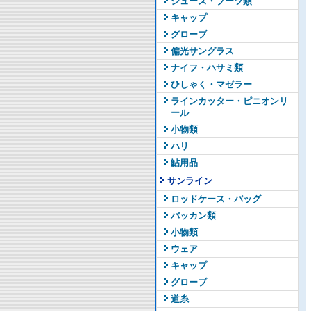
シューズ・ブーツ類
キャップ
グローブ
偏光サングラス
ナイフ・ハサミ類
ひしゃく・マゼラー
ラインカッター・ピニオンリ
ール
小物類
ハリ
鮎用品
サンライン
ロッドケース・バッグ
バッカン類
小物類
ウェア
キャップ
グローブ
道糸