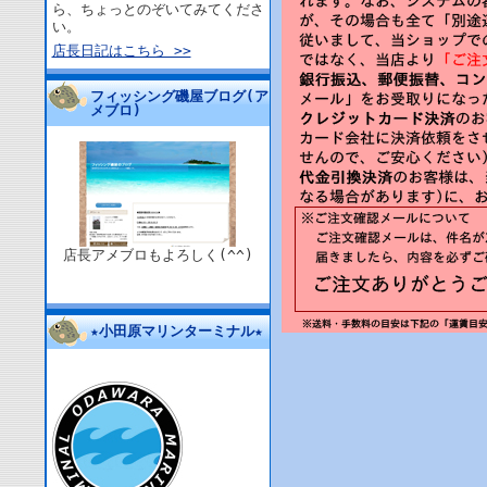
ら、ちょっとのぞいてみてくださ
い。
店長日記はこちら >>
フィッシング磯屋ブログ(ア
メブロ)
店長アメブロもよろしく(^^)
★小田原マリンターミナル★