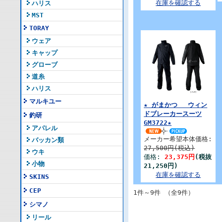
在庫を確認する
ハリス
MST
TORAY
ウェア
キャップ
グローブ
道糸
ハリス
マルキユー
★ がまかつ ウィン
ドブレーカースーツ
釣研
GM3722★
アパレル
メーカー希望本体価格:
バッカン類
27,500円(税込)
ウキ
価格:
23,375円
(税抜
小物
21,250円)
在庫を確認する
SKINS
CEP
1件～9件 （全9件）
シマノ
リール