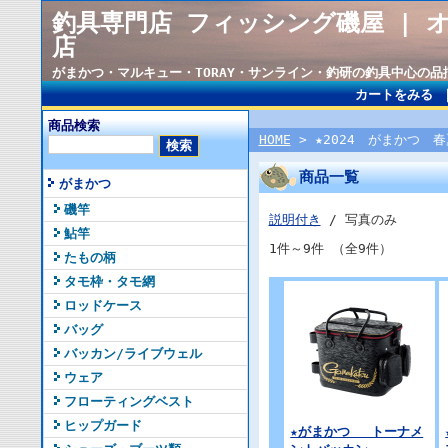
釣具専門店 フィッシング磯屋 | 
店
がまかつ・マルキュー・TORAY・サンライン・釣研の釣具中心の
カートをみる
商品検索
HOME
> ★2024 がまかつ 
商品一覧
がまかつ
磯竿
説明付き
/ 写真のみ
鮎竿
1件～9件 （全9件）
たもの柄
タモ枠・タモ網
ロッドケース
バッグ
バッカン/ライブウェル
ウェア
フローティングベスト
ヒップガード
★がまかつ トーナメ