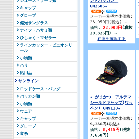
シューズ・ブーツ類
ントバッカン
GM2606★
キャップ
グローブ
メーカー希望本体価格:
26,950円(税込)
～
偏光サングラス
価格:
22,908円
(税抜
ナイフ・ハサミ類
20,826円)
～
ひしゃく・マゼラー
在庫を確認する
ラインカッター・ピニオンリ
ール
小物類
ハリ
鮎用品
サンライン
ロッドケース・バッグ
バッカン類
★ がまかつ アルテマ
シールドキャップ(ワッ
小物類
ペン) GM9110★
ウェア
メーカー希望本体価格:
キャップ
9,350円(税込)
グローブ
価格:
8,415円
(税抜
道糸
7,650円)